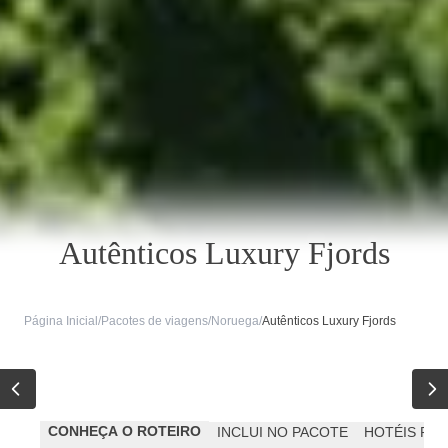
Autênticos Luxury Fjords
Página Inicial
/
Pacotes de viagens
/
Noruega
/
Autênticos Luxury Fjords
CONHEÇA O ROTEIRO
INCLUI NO PACOTE
HOTÉIS PR