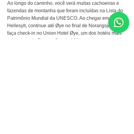
Ao longo do caminho, você verá muitas cachoeiras e
fazendas de montanha que foram incluídas na Lista do
Patrimônio Mundial da UNESCO. Ao chegar em
Hellesylt, continue até Øye no final de Norangsjorden e
faça check-in no Union Hotel Øye, um dos hotéis mais
exclusivos da Europa. Desde 1891, este hotel tem sido
um lugar onde os viajantes vêm para desfrutar da vida
boa e tranquila num cenário magnífico. O Union Øye
Hotel é há muito tempo o local favorito de famílias reais,
escritores e amantes há gerações.
Dia 4 | Ålesund
Café da manhã buffet no hotel. Pegue o barco para
Ålesund (partida 11h – chegada 12h30). Você navegará
ao longo dos 35 km de Hjørundbay, através da natureza
intocada em uma paisagem de fiorde majestosa,
acidentada, diversificada e histórica. Venha para
Ålesund e tenha algum tempo livre para explorar esta