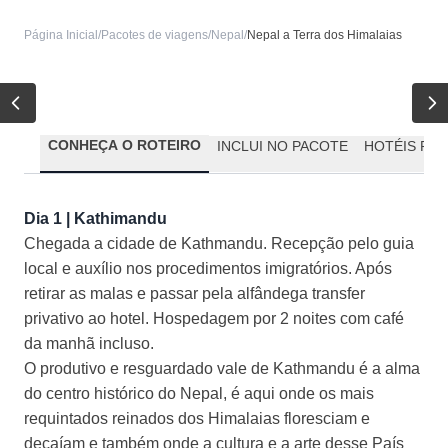
Página Inicial
/
Pacotes de viagens
/
Nepal
/
Nepal a Terra dos Himalaias
CONHEÇA O ROTEIRO
INCLUI NO PACOTE
HOTÉIS PR
Dia 1 | Kathimandu
Chegada a cidade de Kathmandu. Recepção pelo guia
local e auxílio nos procedimentos imigratórios. Após
retirar as malas e passar pela alfândega transfer
privativo ao hotel. Hospedagem por 2 noites com café
da manhã incluso.
O produtivo e resguardado vale de Kathmandu é a alma
do centro histórico do Nepal, é aqui onde os mais
requintados reinados dos Himalaias floresciam e
decaíam e também onde a cultura e a arte desse País