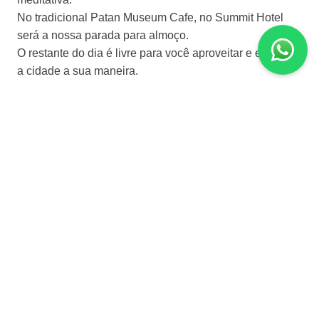
No tradicional Patan Museum Cafe, no Summit Hotel
será a nossa parada para almoço.
O restante do dia é livre para você aproveitar e explorar
a cidade a sua maneira.
Dia 3 | Kathimandu - Monte Everest - Kathimandu /
Bhaktapur - Chitwan
Pela manhã cedindo transfer ao aeroporto para voo na
região do Everest, sobrevoando montanhas com os
picos cheios de neve, nuvens e outros panoramas ao
redor do Monte Everest.
Com valor adicional, o passeio acima pode ser
substituída pelo passeio de helicóptero ao Monte
Everest e à Cordilheira do Himalaia.
Retornaremos ao hotel para o café da manhã.
Transfer privativo ao aeroporto de Kathmandu, e no
caminho pararemos em Pashupatinath, Patrimônio da