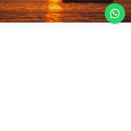
Quando ir para Key West
Key West possui clima tropical ao longo do ano.
Entre novembro e abril ocorre o período mais seco e
agradável, sendo considerado o melhor momento para
visitar.
Entre maio e outubro as temperaturas são mais
elevadas e há maior possibilidade de chuvas rápidas e
tempestades tropicais.
O inverno americano costuma ser período de maior
demanda, especialmente para quem busca clima
quente.