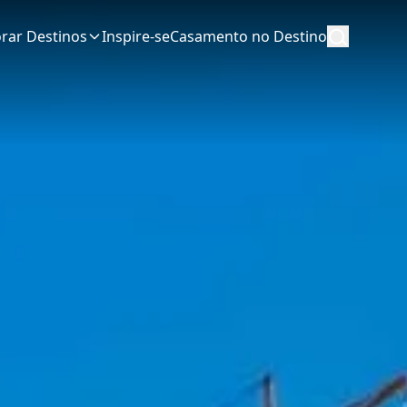
orar Destinos
Inspire-se
Casamento no Destino