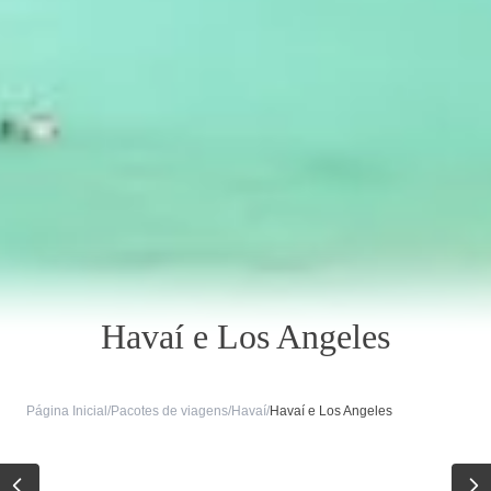
Havaí e Los Angeles
Página Inicial
/
Pacotes de viagens
/
Havaí
/
Havaí e Los Angeles