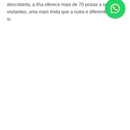
descoberta, a ilha oferece mais de 70 praias a seus
visitantes, uma mais linda que a outra e diferentes entre
si.
- Hospedagem categoria primeira deluxe: Sabra Maria
Village em quarto tipo Standard Room ou similar
- Hospedagem categoria luxo: Hotel Santa Maria em
quarto tipo Standard Room ou similar
Dia 4 | Milos
Pela manhã saída do hotel para o passeio de barco pela
ilha. A melhor experiência, definitivamente, é percorrer o
litoral de Milos de barco. Milos oferece vistas
espetaculares que podem ser apreciadas somente
desde o mar. Você terá oportunidade de mergulhar nas
águas cristalinas e conhecer praias exclusivas e
exóticas. A mais famosa “praia” se chama Kleftiko, de
formações rochosas belíssimas em meio ao mar
transparente. Kleftiko significa esconderijo, dizem que