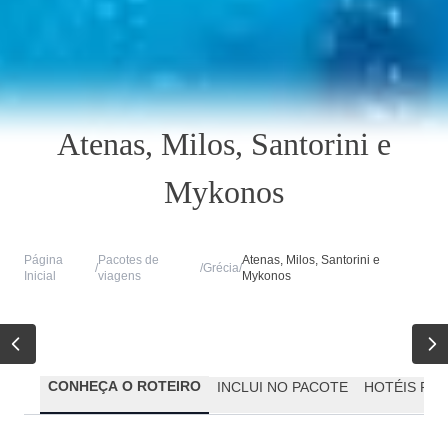
Atenas, Milos, Santorini e
Mykonos
Página
Pacotes de
Atenas, Milos, Santorini e
/
/
Grécia
/
Inicial
viagens
Mykonos
CONHEÇA O ROTEIRO
INCLUI NO PACOTE
HOTÉIS PR