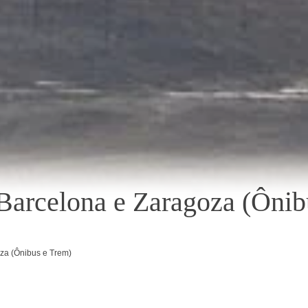
 Barcelona e Zaragoza (Ônib
oza (Ônibus e Trem)