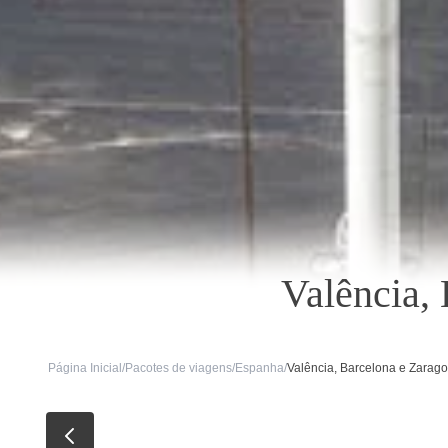
Valência,
Página Inicial
/
Pacotes de viagens
/
Espanha
/
Valência, Barcelona e Zarag