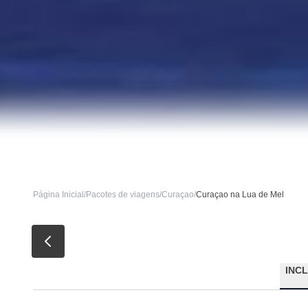
Página Inicial
/
Pacotes de viagens
/
Curaçao
/
Curaçao na Lua de Mel
INC