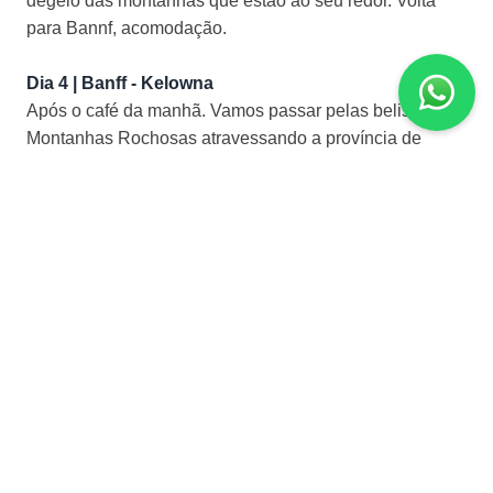
degelo das montanhas que estão ao seu redor. Volta
para Bannf, acomodação.
Dia 4 | Banff - Kelowna
Após o café da manhã. Vamos passar pelas belissimas
Montanhas Rochosas atravessando a província de
Alberta para chegar em Columbia Britânica, conhecida
por ter sido a estrada mais bonita do mundo. Chegando
em Kelowna, que fica em Okanagan Valley, sua região
produz deliciosos vinhos, passando pela Rota Cênica
do Vinho via Vernon, Three Valley Gap, Rogers Pass e
Golden. Acomodação.
Dia 5 | Kelowna - Vancouver
Após o café da manhã. Vamos para Vancouver, com
breve parada em Okanagan Valley região que produz
frutas, seguindo o rio Fraiser que passa pelas cidades
de Merrit, Hope e Chilliwack. Chegando em Vancouver