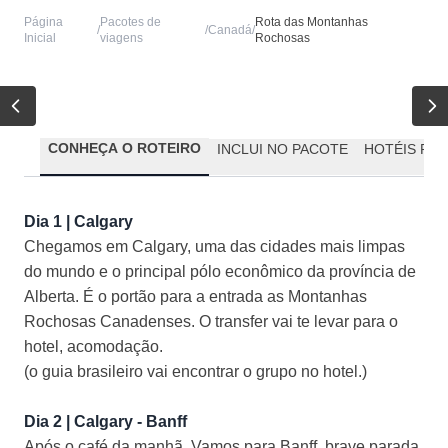
Página
Pacotes de
Rota das Montanhas
/
/
Canadá
/
Inicial
viagens
Rochosas
CONHEÇA O ROTEIRO
INCLUI NO PACOTE
HOTÉIS PR
Dia 1 | Calgary
Chegamos em Calgary, uma das cidades mais limpas
do mundo e o principal pólo econômico da província de
Alberta. É o portão para a entrada as Montanhas
Rochosas Canadenses. O transfer vai te levar para o
hotel, acomodação.
(o guia brasileiro vai encontrar o grupo no hotel.)
Dia 2 | Calgary - Banff
Após o café da manhã. Vamos para Banff, brave parada