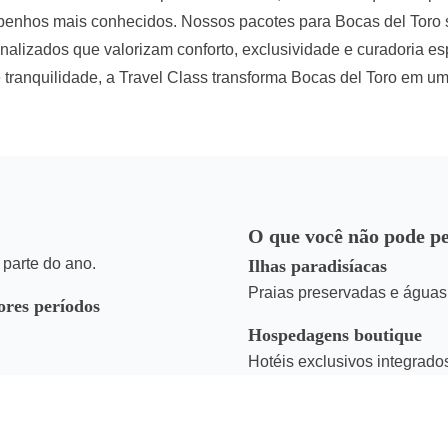
aribenhos mais conhecidos. Nossos pacotes para Bocas del To
sonalizados que valorizam conforto, exclusividade e curadoria
 tranquilidade, a Travel Class transforma Bocas del Toro em um
O que você não pode p
 parte do ano.
Ilhas paradisíacas
Praias preservadas e águas c
ores períodos
Hospedagens boutique
Hotéis exclusivos integrado
Passeios de barco privati
Experiências personalizad
 perfil do viajante.