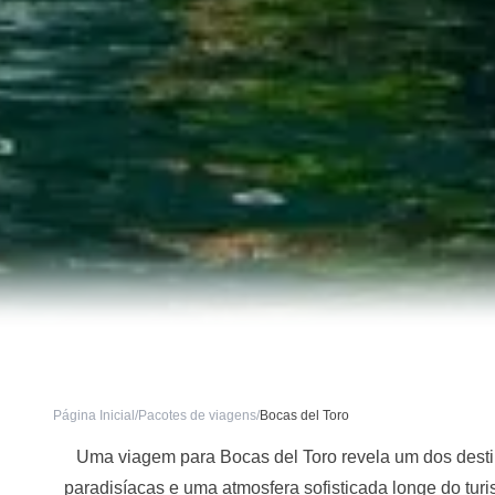
Página Inicial
/
Pacotes de viagens
/
Bocas del Toro
Uma viagem para Bocas del Toro revela um dos destin
paradisíacas e uma atmosfera sofisticada longe do tur