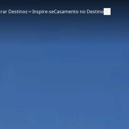
orar Destinos
Inspire-se
Casamento no Destino