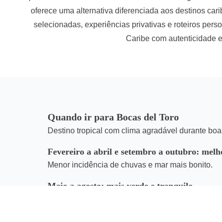
oferece uma alternativa diferenciada aos destinos c
selecionadas, experiências privativas e roteiros per
Caribe com autenticidade e
Quando ir para Bocas del Toro
Destino tropical com clima agradável durante boa
Fevereiro a abril e setembro a outubro: melh
Menor incidência de chuvas e mar mais bonito.
Maio a agosto: mais verde e tranquilo
Paisagens exuberantes e menor fluxo turístico.
A Travel Class orienta o melhor período conforme o