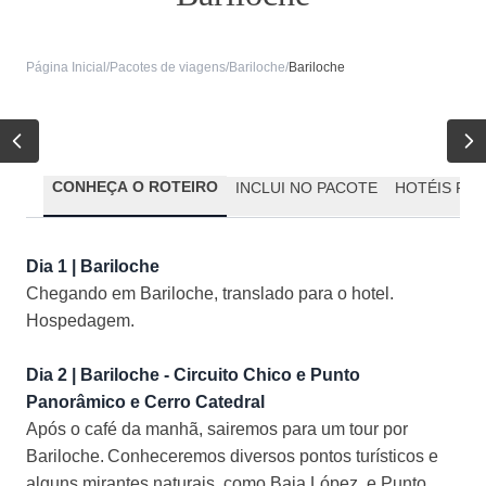
Página Inicial
/
Pacotes de viagens
/
Bariloche
/
Bariloche
CONHEÇA O ROTEIRO
INCLUI NO PACOTE
HOTÉIS PR
Dia 1 | Bariloche
Chegando em Bariloche, translado para o hotel.
Hospedagem.
Dia 2 | Bariloche - Circuito Chico e Punto
Panorâmico e Cerro Catedral
Após o café da manhã, sairemos para um tour por
Bariloche. Conheceremos diversos pontos turísticos e
alguns mirantes naturais, como Baia López, e Punto