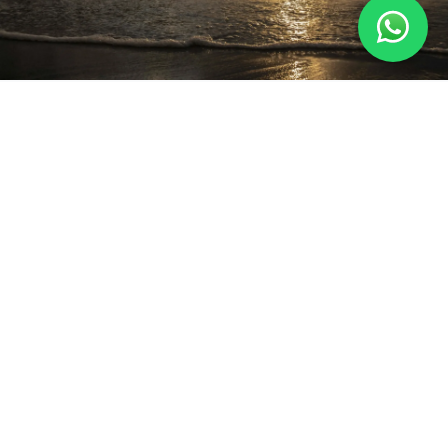
Quando ir para Baja California
Baja California possui clima predominantemente seco.
Entre novembro e abril ocorre período mais agradável,
com temperaturas amenas e menor incidência de calor
extremo.
Entre dezembro e março é possível incluir observação
de baleias como parte do roteiro.
O verão pode apresentar temperaturas elevadas,
especialmente nas áreas desérticas.
A melhor época dependerá da proposta da viagem e do