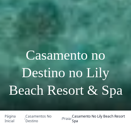
Casamento no
Destino no Lily
Beach Resort & Spa
Página
Casamentos No
Casamento No Lily Beach Resort
/
/
Praia
/
Inicial
Destino
Spa