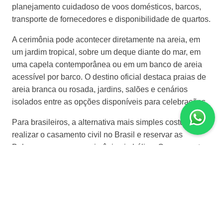
planejamento cuidadoso de voos domésticos, barcos,
transporte de fornecedores e disponibilidade de quartos.
A cerimônia pode acontecer diretamente na areia, em
um jardim tropical, sobre um deque diante do mar, em
uma capela contemporânea ou em um banco de areia
acessível por barco. O destino oficial destaca praias de
areia branca ou rosada, jardins, salões e cenários
isolados entre as opções disponíveis para celebrações.
Para brasileiros, a alternativa mais simples costuma ser
realizar o casamento civil no Brasil e reservar as
Bahamas para uma cerimônia simbólica. O casamento
civil local também é possível, desde que o casal solicite
a licença matrimonial e cumpra os procedimentos
estabelecidos pelo Registrar General’s Department. A
licença possui validade de três meses.
Por que escolher as Bahamas